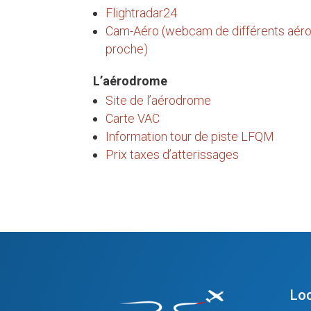
Flightradar24
Cam-Aéro (webcam de différents aéro
proche)
L’aérodrome
Site de l’aérodrome
Carte VAC
Information tour de piste LFQM
Prix taxes d’atterissages
Loc