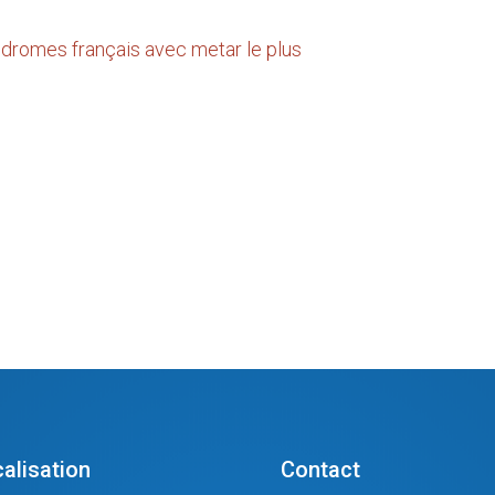
dromes français avec metar le plus
alisation
Contact