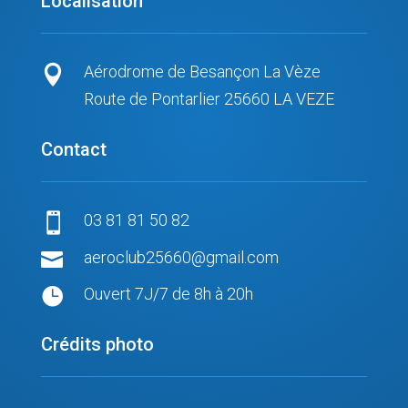
Localisation
Aérodrome de Besançon La Vèze

Route de Pontarlier 25660 LA VEZE
Contact
03 81 81 50 82


aeroclub25660@gmail.com

Ouvert 7J/7 de 8h à 20h
Crédits photo